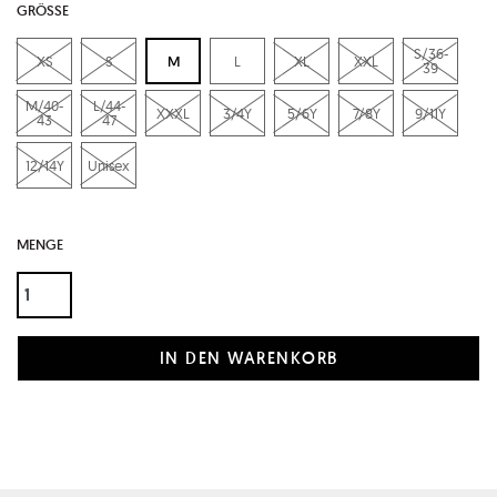
GRÖSSE
S/36-
XS
S
M
L
XL
XXL
39
M/40-
L/44-
XXXL
3/4Y
5/6Y
7/8Y
9/11Y
43
47
12/14Y
Unisex
MENGE