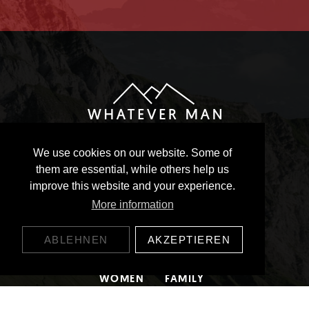
Whatever Man - Lifestyle
We use cookies on our website. Some of
Hauptplatz 4
them are essential, while others help us
6017 Ruswil
Schweiz
improve this website and your experience.
AGB
|
DATENSCHUTZ
More information
IMPRESSUM
ABLEHNEN
AKZEPTIEREN
MEN
LIFESTYLE
WOMEN
FAMILY
SALE
KONTAKT