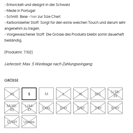
- Entwickelt und designt in der Schweiz
- Made in Portugal
- Schnitt: Base -
hier
zur Size Chart
- Karbonisierter Stoff: Sorgt für den extra weichen Touch und darum sehr
angenehm zu tragen.
- Vorgewaschener Stoff: Die Grösse des Produkts bleibt somit dauerhaft
beständig.
(Produktnr. 7.102)
Lieferzeit: Max. 5 Werktage nach Zahlungseingang
GRÖSSE
S/36-
XS
S
M
L
XL
XXL
39
M/40-
L/44-
XXXL
3/4Y
5/6Y
7/8Y
9/11Y
43
47
12/14Y
Unisex