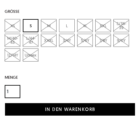
GRÖSSE
S/36-
XS
S
M
L
XL
XXL
39
M/40-
L/44-
XXXL
3/4Y
5/6Y
7/8Y
9/11Y
43
47
12/14Y
Unisex
MENGE