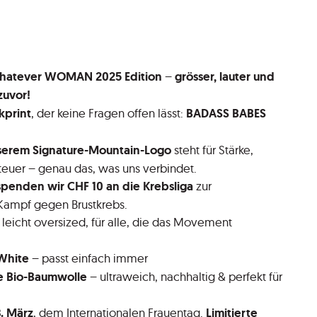
hatever WOMAN 2025 Edition
–
grösser, lauter und
zuvor!
kprint
, der keine Fragen offen lässt:
BADASS BABES
serem Signature-Mountain-Logo
steht für Stärke,
teuer – genau das, was uns verbindet.
spenden wir CHF 10 an die Krebsliga
zur
Kampf gegen Brustkrebs.
leicht oversized, für alle, die das Movement
-White
– passt einfach immer
e Bio-Baumwolle
– ultraweich, nachhaltig & perfekt für
. März
, dem Internationalen Frauentag.
Limitierte