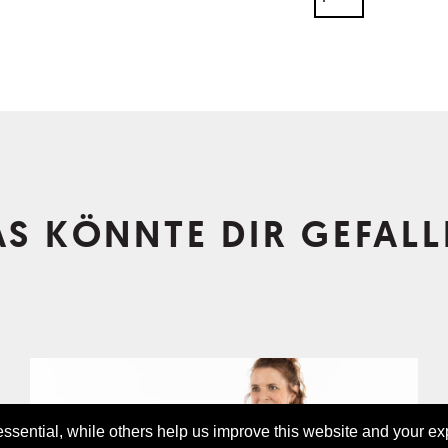
AS KÖNNTE DIR GEFALL
sential, while others help us improve this website and your ex