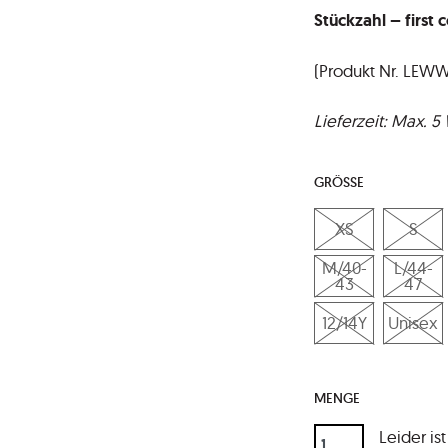
Stückzahl – first 
(Produkt Nr. LEWW
Lieferzeit: Max. 
GRÖSSE
XS
S
M/40-
L/44-
43
47
12/14Y
Unisex
MENGE
Leider is