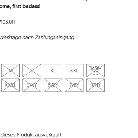
come, first badass!
103.01)
5 Werktage nach Zahlungseingang
S/36-
M
L
XL
XXL
39
XXXL
3/4Y
5/6Y
7/8Y
9/11Y
t dieses Produkt ausverkauft