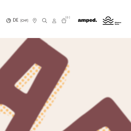
(0)
DE
(CHF)