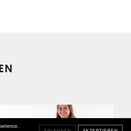
EN
perience.
ABLEHNEN
AKZEPTIEREN