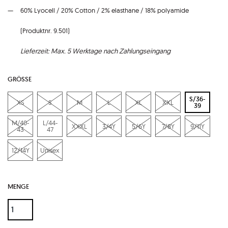
60% Lyocell / 20% Cotton / 2% elasthane / 18% polyamide
(Produktnr. 9.501)
Lieferzeit: Max. 5 Werktage nach Zahlungseingang
GRÖSSE
S/36-
XS
S
M
L
XL
XXL
39
M/40-
L/44-
XXXL
3/4Y
5/6Y
7/8Y
9/11Y
43
47
12/14Y
Unisex
MENGE