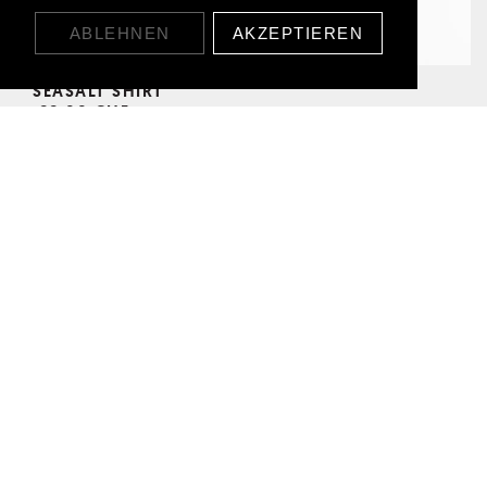
ABLEHNEN
AKZEPTIEREN
SEASALT SHIRT
89,00 CHF
ANGEBOT!
WAFFLE CREWNECK
39,00 CHF
89,00 CHF