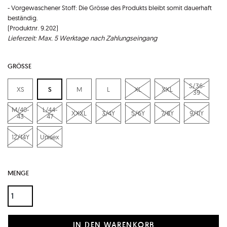
- Vorgewaschener Stoff: Die Grösse des Produkts bleibt somit dauerhaft
beständig.
(Produktnr. 9.202)
Lieferzeit: Max. 5 Werktage nach Zahlungseingang
GRÖSSE
S/36-
XS
S
M
L
XL
XXL
39
M/40-
L/44-
XXXL
3/4Y
5/6Y
7/8Y
9/11Y
43
47
12/14Y
Unisex
MENGE