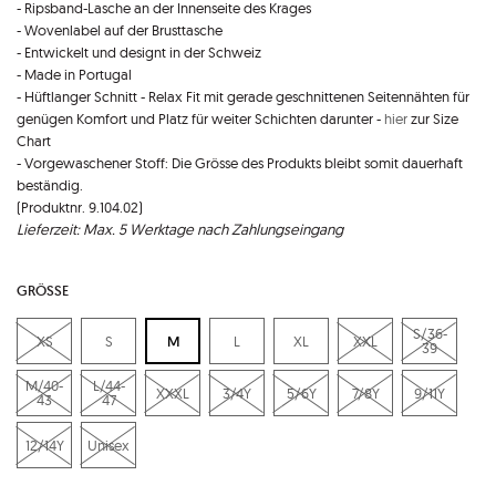
- Ripsband-Lasche an der Innenseite des Krages
- Wovenlabel auf der Brusttasche
- Entwickelt und designt in der Schweiz
- Made in Portugal
- Hüftlanger Schnitt - Relax Fit mit gerade geschnittenen Seitennähten für
genügen Komfort und Platz für weiter Schichten darunter -
hier
zur Size
Chart
- Vorgewaschener Stoff: Die Grösse des Produkts bleibt somit dauerhaft
beständig.
(Produktnr. 9.104.02)
Lieferzeit: Max. 5 Werktage nach Zahlungseingang
GRÖSSE
S/36-
XS
S
M
L
XL
XXL
39
M/40-
L/44-
XXXL
3/4Y
5/6Y
7/8Y
9/11Y
43
47
12/14Y
Unisex