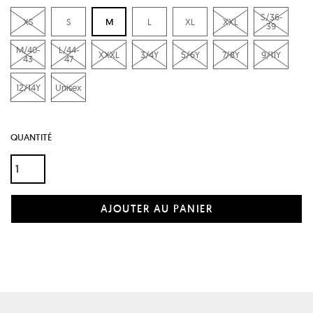
S/36-
XS
S
M
L
XL
XXL
39
M/40-
L/44-
XXXL
3/4Y
5/6Y
7/8Y
9/11Y
43
47
12/14Y
Unisex
QUANTITÉ