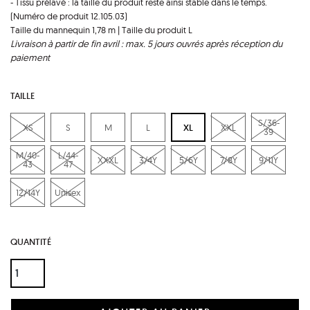
- Tissu prélavé : la taille du produit reste ainsi stable dans le temps.
(Numéro de produit 12.105.03)
Taille du mannequin 1,78 m | Taille du produit L
Livraison à partir de fin avril : max. 5 jours ouvrés après réception du
paiement
TAILLE
S/36-
XS
S
M
L
XL
XXL
39
M/40-
L/44-
XXXL
3/4Y
5/6Y
7/8Y
9/11Y
43
47
12/14Y
Unisex
QUANTITÉ