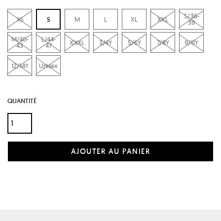
S/36-
XS
S
M
L
XL
XXL
39
M/40-
L/44-
XXXL
3/4Y
5/6Y
7/8Y
9/11Y
43
47
12/14Y
Unisex
QUANTITÉ