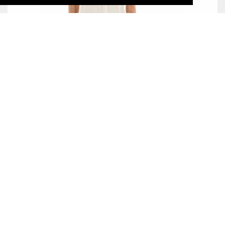
ANGEBOT!
SUN'ND SURF T-SHIRT
29,00 CHF
45,00 CHF
ALOHA LYOCELL T-SHIRT
49,00 CHF