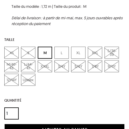
Taille du modèle : 1,72 m | Taille du produit : M
Délai de livraison : à partir de mi-mai, max. 5 jours ouvrables après
réception du paiement
TAILLE
S/36-
XS
S
M
L
XL
XXL
39
M/40-
L/44-
XXXL
3/4Y
5/6Y
7/8Y
9/11Y
43
47
12/14Y
Unisex
QUANTITÉ