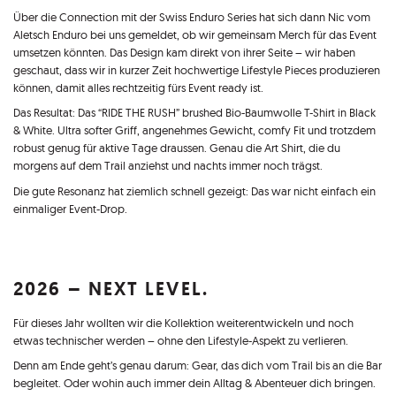
Über die Connection mit der Swiss Enduro Series hat sich dann Nic vom
Aletsch Enduro bei uns gemeldet, ob wir gemeinsam Merch für das Event
umsetzen könnten. Das Design kam direkt von ihrer Seite – wir haben
geschaut, dass wir in kurzer Zeit hochwertige Lifestyle Pieces produzieren
können, damit alles rechtzeitig fürs Event ready ist.
Das Resultat: Das “RIDE THE RUSH” brushed Bio-Baumwolle T-Shirt in Black
& White. Ultra softer Griff, angenehmes Gewicht, comfy Fit und trotzdem
robust genug für aktive Tage draussen. Genau die Art Shirt, die du
morgens auf dem Trail anziehst und nachts immer noch trägst.
Die gute Resonanz hat ziemlich schnell gezeigt: Das war nicht einfach ein
einmaliger Event-Drop.
2026 – NEXT LEVEL.
Für dieses Jahr wollten wir die Kollektion weiterentwickeln und noch
etwas technischer werden – ohne den Lifestyle-Aspekt zu verlieren.
Denn am Ende geht’s genau darum: Gear, das dich vom Trail bis an die Bar
begleitet. Oder wohin auch immer dein Alltag & Abenteuer dich bringen.