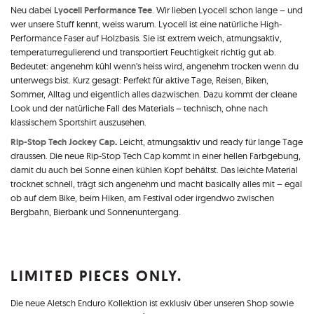
Lyocell Performance Tee
Neu dabei
.
Wir lieben Lyocell schon lange – und
wer unsere Stuff kennt, weiss warum. Lyocell ist eine natürliche High-
Performance Faser auf Holzbasis. Sie ist extrem weich, atmungsaktiv,
temperaturregulierend und transportiert Feuchtigkeit richtig gut ab.
Bedeutet: angenehm kühl wenn’s heiss wird, angenehm trocken wenn du
unterwegs bist. Kurz gesagt: Perfekt für aktive Tage, Reisen, Biken,
Sommer, Alltag und eigentlich alles dazwischen. Dazu kommt der cleane
Look und der natürliche Fall des Materials – technisch, ohne nach
klassischem Sportshirt auszusehen.
Rip-Stop Tech Jockey Cap
.
Leicht, atmungsaktiv und ready für lange Tage
draussen. Die neue Rip-Stop Tech Cap kommt in einer hellen Farbgebung,
damit du auch bei Sonne einen kühlen Kopf behältst. Das leichte Material
trocknet schnell, trägt sich angenehm und macht basically alles mit – egal
ob auf dem Bike, beim Hiken, am Festival oder irgendwo zwischen
Bergbahn, Bierbank und Sonnenuntergang.
LIMITED PIECES ONLY.
Die neue Aletsch Enduro Kollektion ist exklusiv über unseren Shop sowie