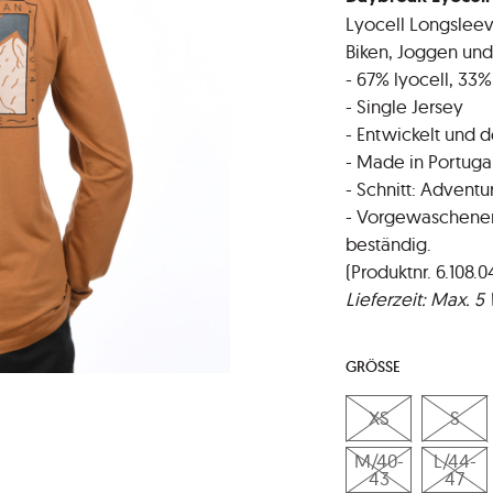
Lyocell Longsleev
Biken, Joggen und 
- 67% lyocell, 33%
- Single Jersey
- Entwickelt und d
- Made in Portuga
- Schnitt: Adventu
- Vorgewaschener 
beständig.
(Produktnr. 6.108.0
Lieferzeit: Max. 
GRÖSSE
XS
S
M/40-
L/44-
43
47