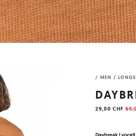
/ MEN
/ LONGS
DAYBR
29,00 CHF
65,
Daybreak Lyocell