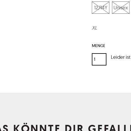
12/14Y
Unisex
XL
MENGE
Leider is
AS KÖNNTE DIR GEFALL