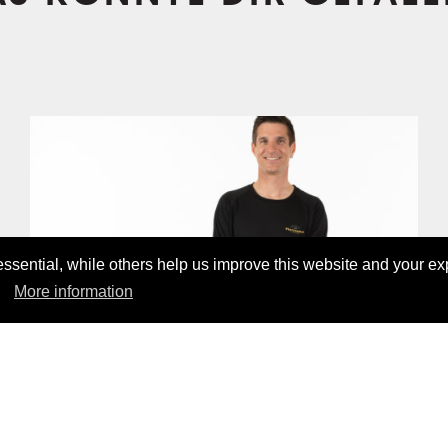
sential, while others help us improve this website and your ex
More information
UNDER THE SUN LYOCELL LONGSLEEVE
65,00 CHF