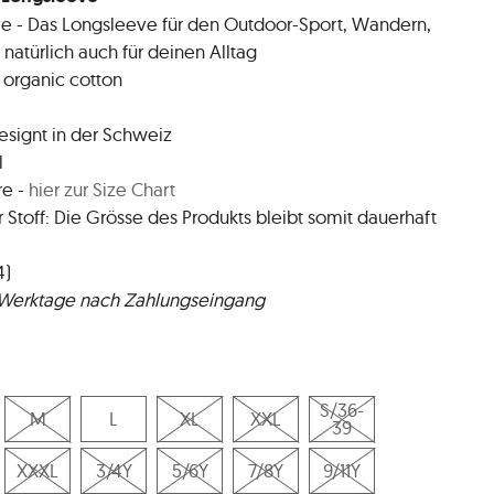
e - Das Longsleeve für den Outdoor-Sport, Wandern,
natürlich auch für deinen Alltag
 organic cotton
esignt in der Schweiz
l
re -
hier zur Size Chart
Stoff: Die Grösse des Produkts bleibt somit dauerhaft
4)
5 Werktage nach Zahlungseingang
S/36-
M
L
XL
XXL
39
XXXL
3/4Y
5/6Y
7/8Y
9/11Y