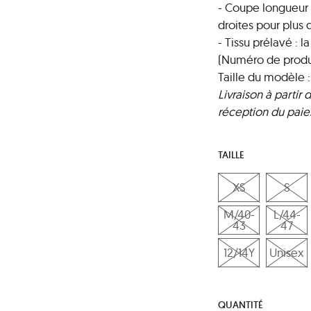
- Coupe longueur 
droites pour plus
- Tissu prélavé : l
(Numéro de produit
Taille du modèle : 
Livraison à partir
réception du pai
TAILLE
XS
S
M/40-
L/44-
43
47
12/14Y
Unisex
QUANTITÉ