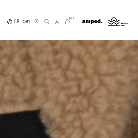
(0)
FR
(CHF)