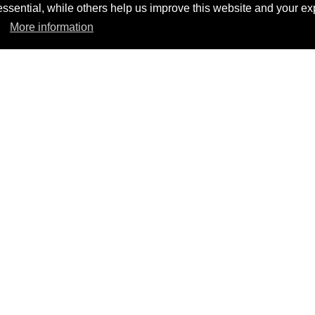
sential, while others help us improve this website and your ex
More information
UNDER THE SUN LYOCELL LONGSLEEVE
65,00 CHF
DÉCOUVERT NOS PRODUITS