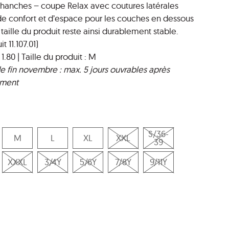
hanches – coupe Relax avec coutures latérales
 de confort et d’espace pour les couches en dessous
a taille du produit reste ainsi durablement stable.
 11.107.01)
1.80 | Taille du produit : M
 de fin novembre : max. 5 jours ouvrables après
ement
S/36-
M
L
XL
XXL
39
XXXL
3/4Y
5/6Y
7/8Y
9/11Y