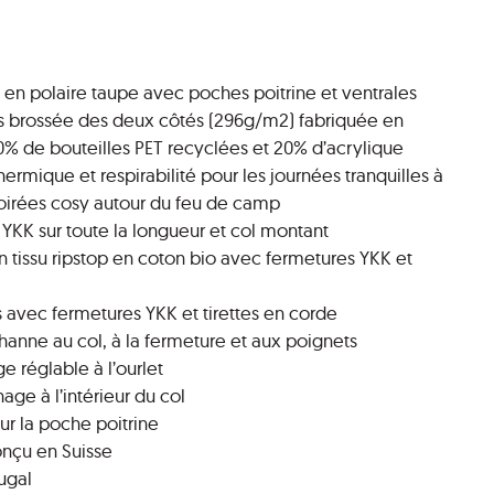
 en polaire taupe avec poches poitrine et ventrales
 ras brossée des deux côtés (296g/m2) fabriquée en
 80% de bouteilles PET recyclées et 20% d’acrylique
hermique et respirabilité pour les journées tranquilles à
soirées cosy autour du feu de camp
 YKK sur toute la longueur et col montant
n tissu ripstop en coton bio avec fermetures YKK et
s avec fermetures YKK et tirettes en corde
sthanne au col, à la fermeture et aux poignets
e réglable à l’ourlet
age à l’intérieur du col
sur la poche poitrine
nçu en Suisse
ugal