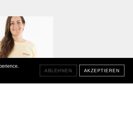
perience.
ABLEHNEN
AKZEPTIEREN
F CROP TOP