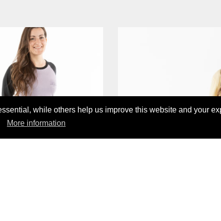
sential, while others help us improve this website and your ex
More information
LL LONGSLEEVE
ANGEBOT!
SUN'ND SUR
29,00 CHF
45,00 CHF
DÉCOUVERT NOS PRODUITS