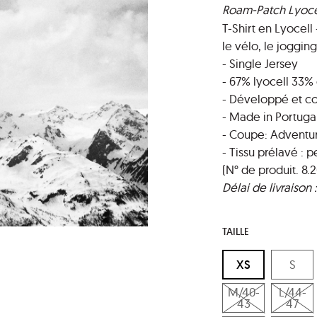
Roam-Patch Lyocel
T-Shirt en Lyocell
le vélo, le joggin
- Single Jersey
- 67% lyocell 33%
- Développé et c
- Made in Portuga
- Coupe: Adventu
- Tissu prélavé : 
(N° de produit. 8.2
Délai de livraison
TAILLE
XS
S
M/40-
L/44-
43
47