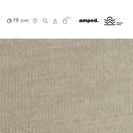
(0)
FR
(CHF)