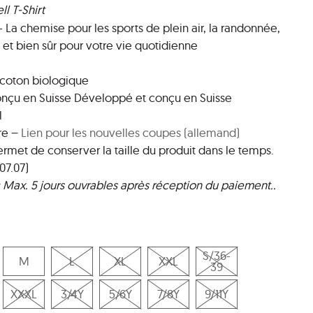
l T-Shirt
 - La chemise pour les sports de plein air, la randonnée,
g et bien sûr pour votre vie quotidienne
 coton biologique
onçu en Suisse Développé et conçu en Suisse
l
re –
Lien pour les nouvelles coupes (allemand)
permet de conserver la taille du produit dans le temps.
07.07)
 : Max. 5 jours ouvrables après réception du paiement..
S/36-
M
L
XL
XXL
39
XXXL
3/4Y
5/6Y
7/8Y
9/11Y