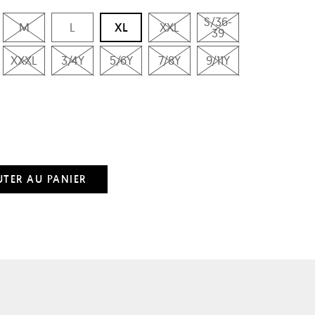
S/36-
M
L
XL
XXL
39
XXXL
3/4Y
5/6Y
7/8Y
9/11Y