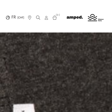
(0)
FR
(CHF)