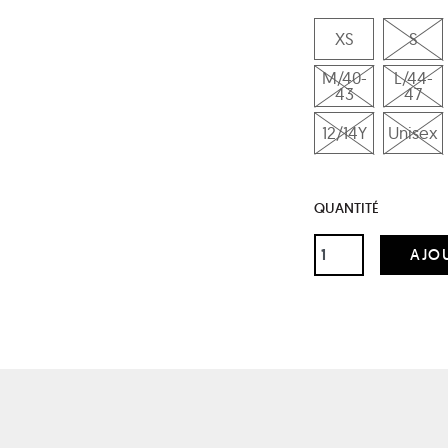
XS
S
M/40-
L/44-
43
47
12/14Y
Unisex
QUANTITÉ