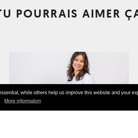
TU POURRAIS AIMER Ç
sential, while others help us improve this website and your ex
More information
ANGEBOT!
BASIC POCKET SHIRT WHITE
19,00 CHF
45,00 CHF