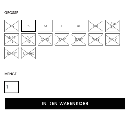
GRÖSSE
S/36-
XS
S
M
L
XL
XXL
39
M/40-
L/44-
XXXL
3/4Y
5/6Y
7/8Y
9/11Y
43
47
12/14Y
Unisex
MENGE