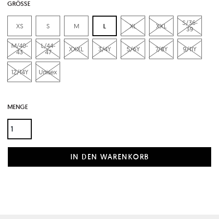
GRÖSSE
S/36-
XS
S
M
L
XL
XXL
39
M/40-
L/44-
XXXL
3/4Y
5/6Y
7/8Y
9/11Y
43
47
12/14Y
Unisex
MENGE