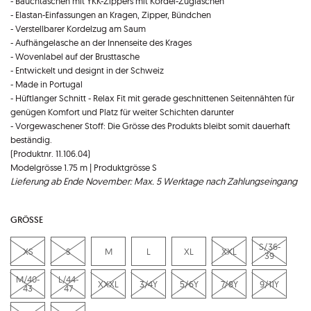
- Bauchtaschen mit YKK-Zippers mit Kordel-Zuglaschen
- Elastan-Einfassungen an Kragen, Zipper, Bündchen
- Verstellbarer Kordelzug am Saum
- Aufhängelasche an der Innenseite des Krages
- Wovenlabel auf der Brusttasche
- Entwickelt und designt in der Schweiz
- Made in Portugal
- Hüftlanger Schnitt - Relax Fit mit gerade geschnittenen Seitennähten für
genügen Komfort und Platz für weiter Schichten darunter
- Vorgewaschener Stoff: Die Grösse des Produkts bleibt somit dauerhaft
beständig.
(Produktnr. 11.106.04)
Modelgrösse 1.75 m | Produktgrösse S
Lieferung ab Ende November: Max. 5 Werktage nach Zahlungseingang
GRÖSSE
S/36-
XS
S
M
L
XL
XXL
39
M/40-
L/44-
XXXL
3/4Y
5/6Y
7/8Y
9/11Y
43
47