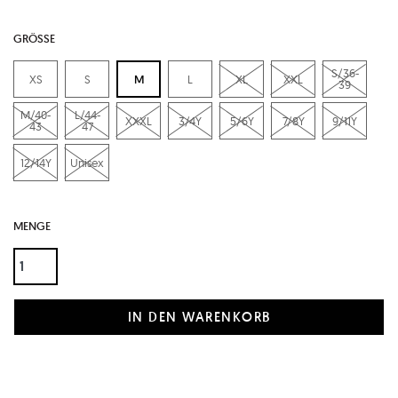
GRÖSSE
S/36-
XS
S
M
L
XL
XXL
39
M/40-
L/44-
XXXL
3/4Y
5/6Y
7/8Y
9/11Y
43
47
12/14Y
Unisex
MENGE