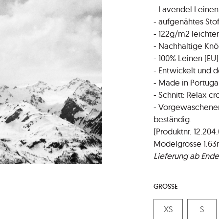
- Lavendel Leinen
- aufgenähtes Stofflabe
- 122g/m2 leichter
- Nachhaltige Knö
- 100% Leinen (EU)
- Entwickelt und d
- Made in Portuga
- Schnitt: Relax cr
- Vorgewaschener 
beständig.
(Produktnr. 12.204.
Modelgrösse 1.63m
Lieferung ab Ende
GRÖSSE
XS
S