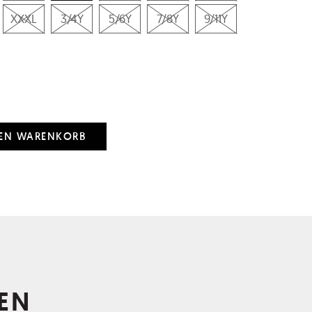
XXXL
3/4Y
5/6Y
7/8Y
9/11Y
EN