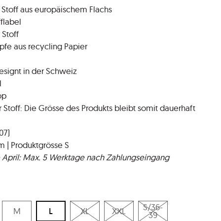
 Stoff aus europäischem Flachs
l​​​​​​​
 Stoff
pfe aus recycling Papier
esignt in der Schweiz
l
op
Stoff: Die Grösse des Produkts bleibt somit dauerhaft
07)
 | Produktgrösse S
 April: Max. 5 Werktage nach Zahlungseingang
S/36-
M
L
XL
XXL
39