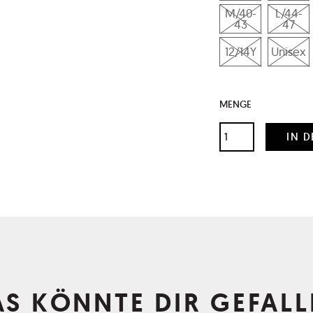
M/40-
L/44-
43
47
12/14Y
Unisex
MENGE
AS KÖNNTE DIR GEFALL