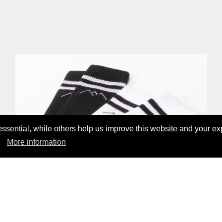
sential, while others help us improve this website and your ex
More information
LOGO LYOCELL SOCK BLACK
17,00 CHF