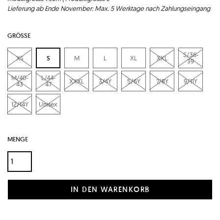
Lieferung ab Ende November: Max. 5 Werktage nach Zahlungseingang
GRÖSSE
S/36-
XS
S
M
L
XL
XXL
39
M/40-
L/44-
XXXL
3/4Y
5/6Y
7/8Y
9/11Y
43
47
12/14Y
Unisex
MENGE