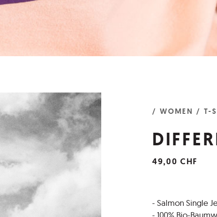
/ WOMEN
/ T-
DIFFER
49,00 CHF
- Salmon Single Je
- 100% Bio-Baumw