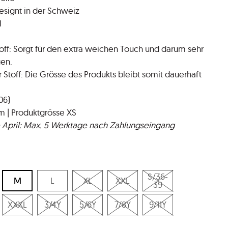
esignt in der Schweiz
l
toff: Sorgt für den extra weichen Touch und darum sehr
en.
Stoff: Die Grösse des Produkts bleibt somit dauerhaft
06)
m | Produktgrösse XS
 April: Max. 5 Werktage nach Zahlungseingang
S/36-
M
L
XL
XXL
39
XXXL
3/4Y
5/6Y
7/8Y
9/11Y