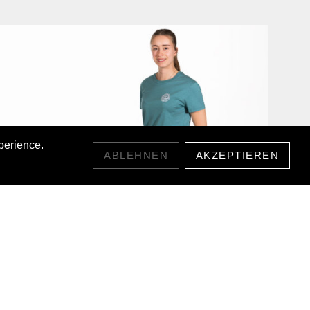
perience.
ABLEHNEN
AKZEPTIEREN
CORE LYOCELL T-SHIRT
55,00 CHF