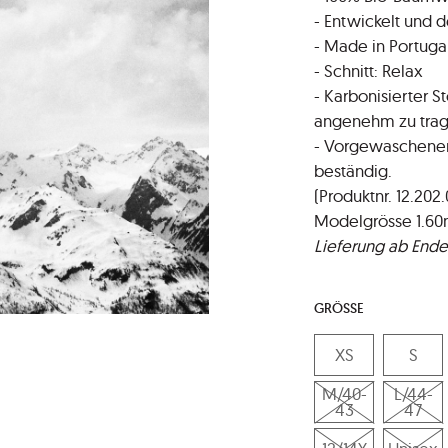
- Entwickelt und d
- Made in Portuga
- Schnitt: Relax
- Karbonisierter S
angenehm zu trag
- Vorgewaschener 
beständig.
(Produktnr. 12.202.
Modelgrösse 1.60
Lieferung ab Ende
GRÖSSE
XS
S
M/40-
L/44-
43
47