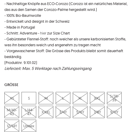
- Nachhaltige Knöpfe aus ECO-Corozo (Corozo ist ein natürliches Material,
das aus den Samen der Corozo-Palme hergestellt wird.)
- 100% Bio-Baumwolle
- Entwickelt und designt in der Schweiz
- Made in Portugal
- Schnitt: Adventure -
hier
zur Size Chart
- Gebürsteter Flannel-Stoff: noch weicher als unsere karbonisierten Stoffe,
was ihn besonders weich und angenehm zu tragen macht
- Vorgewaschener Stoff: Die Grösse des Produkts bleibt somit dauerhaft
beständig.
(Produktnr. 9.101.02)
Lieferzeit: Max. 5 Werktage nach Zahlungseingang
GRÖSSE
S/36-
XS
S
M
L
XL
XXL
39
M/40-
L/44-
XXXL
3/4Y
5/6Y
7/8Y
9/11Y
43
47
12/14Y
Unisex