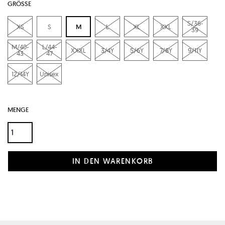
GRÖSSE
S/36-
XS
S
M
L
XL
XXL
39
M/40-
L/44-
XXXL
3/4Y
5/6Y
7/8Y
9/11Y
43
47
12/14Y
Unisex
MENGE