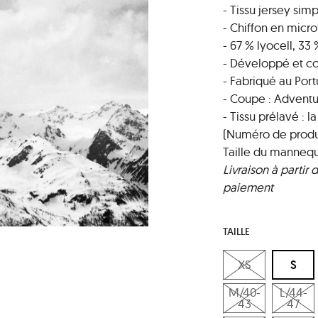
- Tissu jersey sim
- Chiffon en micro
- 67 % lyocell, 33
- Développé et co
- Fabriqué au Port
- Coupe : Advent
- Tissu prélavé : l
(Numéro de produit
Taille du mannequi
Livraison à partir 
paiement
TAILLE
XS
S
M/40-
L/44-
43
47