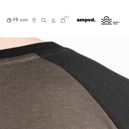
(0)
FR
(CHF)