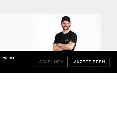
perience.
ABLEHNEN
AKZEPTIEREN
SUNRIDGE LYOCELL T-SHIRT
55,00 CHF