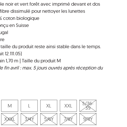
ple noir et vert forêt avec imprimé devant et dos
fibre dissimulé pour nettoyer les lunettes
 % coton biologique
nçu en Suisse
ugal
ure
a taille du produit reste ainsi stable dans le temps.
 12.111.05)
n 1,70 m | Taille du produit M
de fin avril : max. 5 jours ouvrés après réception du
S/36-
M
L
XL
XXL
39
XXXL
3/4Y
5/6Y
7/8Y
9/11Y